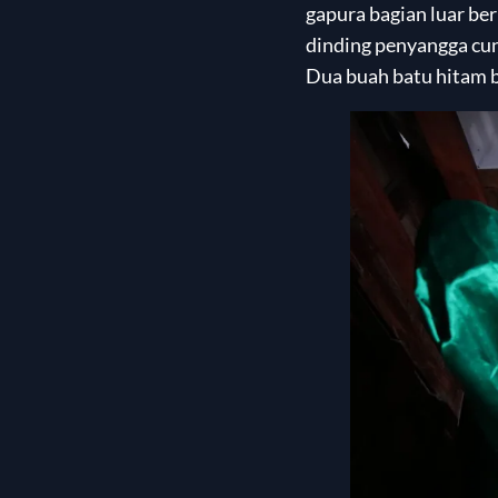
gapura bagian luar be
dinding penyangga cung
Dua buah batu hitam b