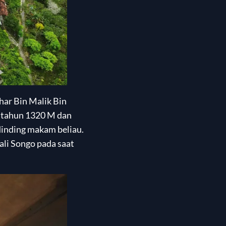
ar Bin Malik Bin
a tahun 1320 M dan
 dinding makam beliau.
ali Songo pada saat