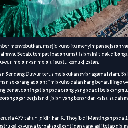
umber menyebutkan, masjid kuno itu menyimpan sejarah y
innya. Sebab, tempat ibadah umat Islam ini tidak dibang
uwur, melainkan melalui suatu kemukjizatan.
nan Sendang Duwur terus melakukan syiar agama Islam. Sal
man sekarang adalah : “mlakuho dalan kang benar, ilingo 
yang benar, dan ingatlah pada orang yang ada di belakangmu.
rang agar berjalan di jalan yang benar dan kalau sudah 
berusia 477 tahun (didirikan R. Thoyib di Mantingan pada 
struksi kayunya terpaksa diganti dan yang asli tetap disi