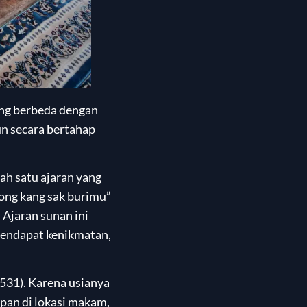
ang berbeda dengan
un secara bertahap
ah satu ajaran yang
wong kang sak burimu”
 Ajaran sunan ini
mendapat kenikmatan,
1531). Karena usianya
mpan di lokasi makam,