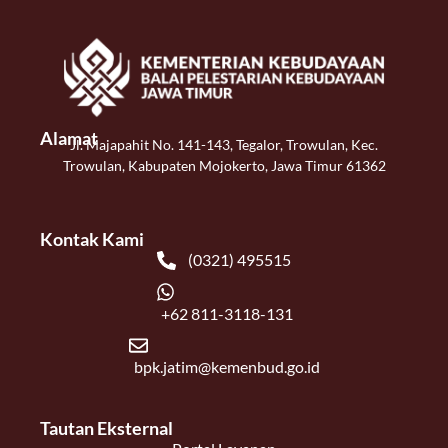
Alamat
Jl. Majapahit No. 141-143, Tegalor, Trowulan, Kec.
Trowulan, Kabupaten Mojokerto, Jawa Timur 61362
Kontak Kami
(0321) 495515
+62 811-3118-131
bpk.jatim@kemenbud.go.id
Tautan Eksternal