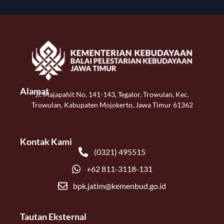
Alamat
Jl. Majapahit No. 141-143, Tegalor, Trowulan, Kec.
Trowulan, Kabupaten Mojokerto, Jawa Timur 61362
Kontak Kami
(0321) 495515
+62 811-3118-131
bpk.jatim@kemenbud.go.id
Tautan Eksternal