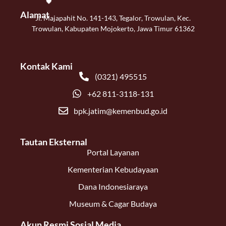
Alamat
Jl. Majapahit No. 141-143, Tegalor, Trowulan, Kec.
Trowulan, Kabupaten Mojokerto, Jawa Timur 61362
Kontak Kami
(0321) 495515
+62 811-3118-131
bpk.jatim@kemenbud.go.id
Tautan Eksternal
Portal Layanan
Kementerian Kebudayaan
Dana Indonesiaraya
Museum & Cagar Budaya
Akun Resmi Sosial Media