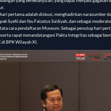
angan yang berkelanjutan, yang dapat menjadi gagasan d
r.
hari pertama adalah diskusi, menghadirkan narasumber da
k Syafii dan Ibu Faizatus Sa’diyah, dan sebagai moderat
tata cara pendaftaran Museum. Sebagai penutup hari per
serta rapat menandatangani Pakta Integritas sebagai be
di BPK Wilayah XI.