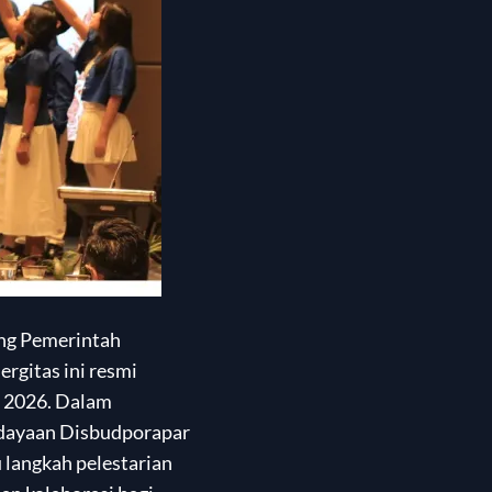
ang Pemerintah
rgitas ini resmi
n 2026. Dalam
udayaan Disbudporapar
 langkah pelestarian