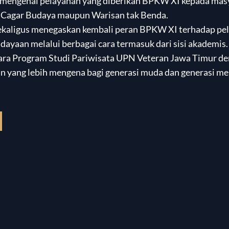
 mengenai pelayanan yang diberikan BPKW XI kepada mas
k Cagar Budaya maupun Warisan tak Benda.
sekaligus menegaskan kembali peran BPKW XI terhadap pe
ayaan melalui berbagai cara termasuk dari sisi akademis
ntara Program Studi Pariwisata UPN Veteran Jawa Timur 
n yang lebih mengena bagi generasi muda dan generasi m