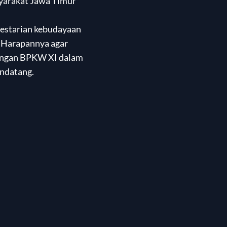
yarakat Jawa Timur
lestarian kebudayaan
. Harapannya agar
dengan BPKW XI dalam
endatang.