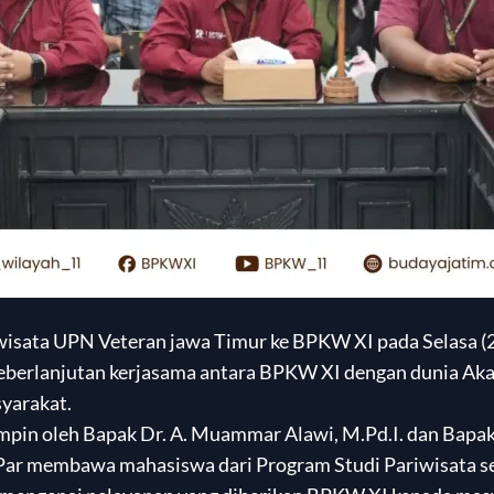
wisata UPN Veteran jawa Timur ke BPKW XI pada Selasa (
eberlanjutan kerjasama antara BPKW XI dengan dunia Ak
yarakat.
pin oleh Bapak Dr. A. Muammar Alawi, M.Pd.I. dan Bap
.Par membawa mahasiswa dari Program Studi Pariwisata s