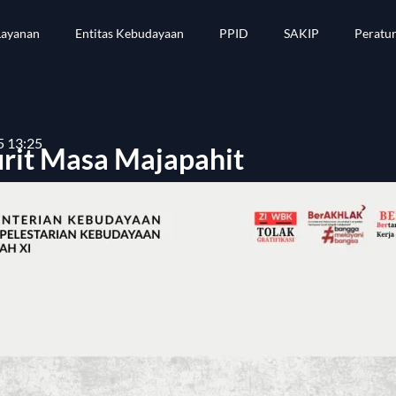
Layanan
Entitas Kebudayaan
PPID
SAKIP
Peratu
5 13:25
urit Masa Majapahit