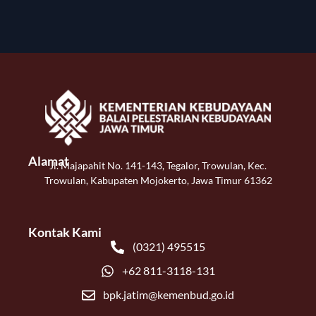
Alamat
Jl. Majapahit No. 141-143, Tegalor, Trowulan, Kec.
Trowulan, Kabupaten Mojokerto, Jawa Timur 61362
Kontak Kami
(0321) 495515
+62 811-3118-131
bpk.jatim@kemenbud.go.id