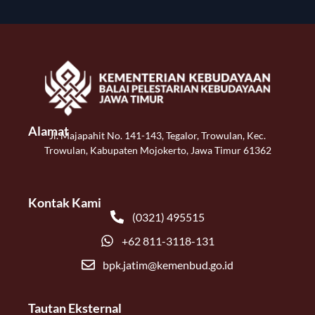
Alamat
Jl. Majapahit No. 141-143, Tegalor, Trowulan, Kec.
Trowulan, Kabupaten Mojokerto, Jawa Timur 61362
Kontak Kami
(0321) 495515
+62 811-3118-131
bpk.jatim@kemenbud.go.id
Tautan Eksternal