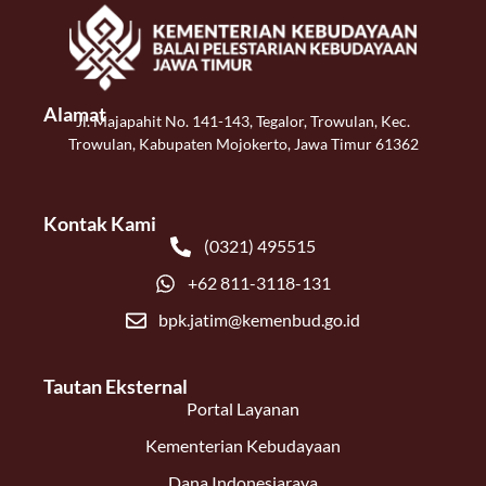
Alamat
Jl. Majapahit No. 141-143, Tegalor, Trowulan, Kec.
Trowulan, Kabupaten Mojokerto, Jawa Timur 61362
Kontak Kami
(0321) 495515
+62 811-3118-131
bpk.jatim@kemenbud.go.id
Tautan Eksternal
Portal Layanan
Kementerian Kebudayaan
Dana Indonesiaraya