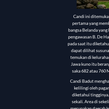
Candi ini ditemuka
pertama yang membe
bangsa Belanda yang 
pengawasan B. De Haa
pada saat itu diketah
dapat dilihat susun
temukan di kelurahan
Jawa kuno itu beran
saka 682 atau 760 M
Candi Badut menghada
kelilingi oleh pag
diketahui tingginya
sekali. Area di sek
merupakan daerah ke