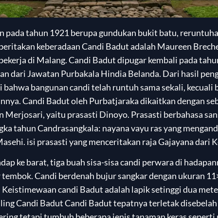
n pada tahun 1921 berupa gundukan bukit batu, reruntuh
ritakan keberadaan Candi Badut adalah Maureen Brecher
bekerja di Malang. Candi Badut dipugar kembali pada tah
n dari Jawatan Purbakala Hindia Belanda. Dari hasil peng
ui bahwa bangunan candi telah runtuh sama sekali, kecuali 
annya. Candi Badut oleh Purbatjaraka dikaitkan dengan seb
 Merjosari, yaitu prasasti Dinoyo. Prasasti berbahasa sa
gka tahun Candrasangkala: nayana vayu ras yang mengand
asehi. isi prasasti yang menceritakan raja Gajayana dari
p ke barat, tiga buah sisa-sisa candi perwara di hadapan
ar tembok. Candi berdenah bujur sangkar dengan ukuran 11
. Keistimewaan candi Badut adalah lapik setinggi dua met
eliling Candi Badut Candi Badut tepatnya terletak disebela
ring tetapi tumbuh beberapa jenis tanaman keras seperti 