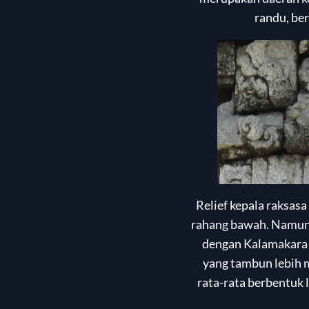
randu, ber
Relief kepala raksas
rahang bawah. Namun,
dengan Kalamakara y
yang tambun lebih m
rata-rata berbentuk 