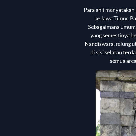
Para ahli menyatakan
ke Jawa Timur. Pa
Sebagaimana umumnya
yang semestinya ber
Nandiswara, relung u
di sisi selatan ter
semua arca