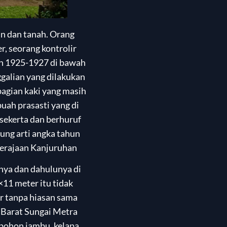
an dan tanah. Orang
, seorang kontrolir
un 1925-1927 di bawah
galian yang dilakukan
bagian kaki yang masih
uah prasasti yang di
nsekerta dan berhuruf
ung arti angka tahun
 Kerajaan Kanjuruhan
nya dan dahulunya di
×11 meter itu tidak
er tanpa hiasan sama
h Barat Sungai Metra
pohon jambu, kelapa,