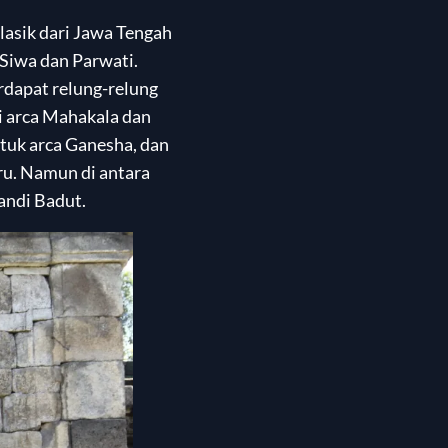
asik dari Jawa Tengah
 Siwa dan Parwati.
rdapat relung-relung
si arca Mahakala dan
tuk arca Ganesha, dan
uru. Namun di antara
andi Badut.