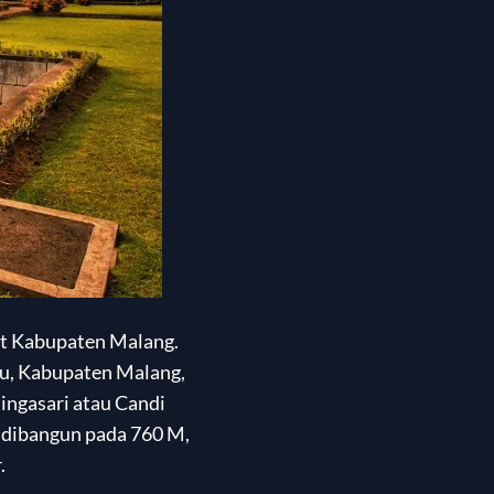
rat Kabupaten Malang.
au, Kabupaten Malang,
Singasari atau Candi
an dibangun pada 760 M,
.