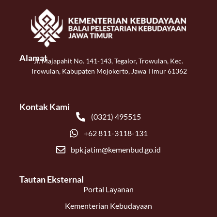
Alamat
Jl. Majapahit No. 141-143, Tegalor, Trowulan, Kec.
Trowulan, Kabupaten Mojokerto, Jawa Timur 61362
Kontak Kami
(0321) 495515
+62 811-3118-131
bpk.jatim@kemenbud.go.id
Tautan Eksternal
Portal Layanan
Kementerian Kebudayaan