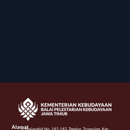
Alamat
Jl. Majapahit No. 141-143, Tegalor, Trowulan, Kec.