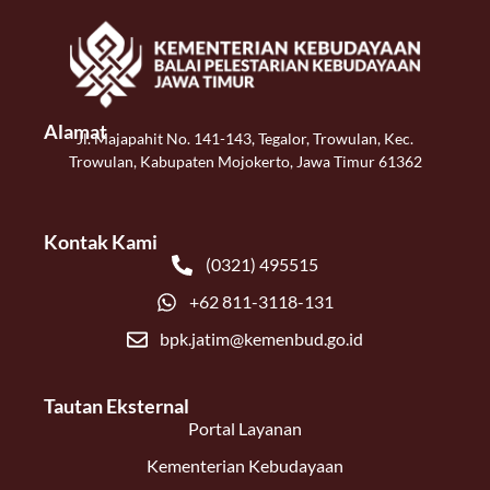
Alamat
Jl. Majapahit No. 141-143, Tegalor, Trowulan, Kec.
Trowulan, Kabupaten Mojokerto, Jawa Timur 61362
Kontak Kami
(0321) 495515
+62 811-3118-131
bpk.jatim@kemenbud.go.id
Tautan Eksternal
Portal Layanan
Kementerian Kebudayaan