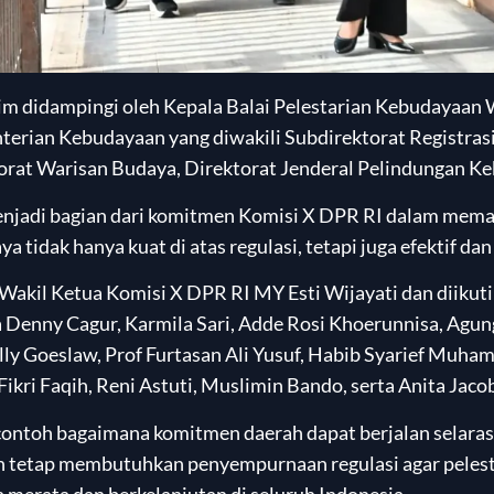
im didampingi oleh Kepala Balai Pelestarian Kebudayaan W
nterian Kebudayaan yang diwakili Subdirektorat Registra
rat Warisan Budaya, Direktorat Jenderal Pelindungan Ke
enjadi bagian dari komitmen Komisi X DPR RI dalam mema
a tidak hanya kuat di atas regulasi, tetapi juga efektif dan 
akil Ketua Komisi X DPR RI MY Esti Wijayati dan diikuti
nya Denny Cagur, Karmila Sari, Adde Rosi Khoerunnisa, Ag
elly Goeslaw, Prof Furtasan Ali Yusuf, Habib Syarief M
ikri Faqih, Reni Astuti, Muslimin Bando, serta Anita Jaco
ontoh bagaimana komitmen daerah dapat berjalan selara
n tetap membutuhkan penyempurnaan regulasi agar pelest