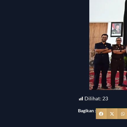
Dilihat:
23
Bagikan :