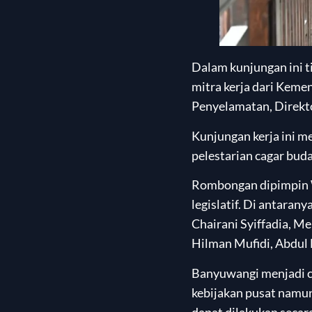
Dalam kunjungan ini t
mitra kerja dari Keme
Penyelamatan, Direkto
Kunjungan kerja ini m
pelestarian cagar buday
Rombongan dipimpin W
legislatif. Di antara
Chairani Syiffadia, M
Hilman Mufidi, Abdul F
Banyuwangi menjadi c
kebijakan pusat namu