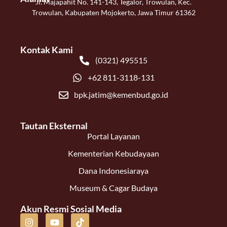
Jl. Majapahit No. 141-143, Tegalor, Trowulan, Kec.
Trowulan, Kabupaten Mojokerto, Jawa Timur 61362
Kontak Kami
(0321) 495515
+62 811-3118-131
bpk.jatim@kemenbud.go.id
Tautan Eksternal
Portal Layanan
Kementerian Kebudayaan
Dana Indonesiaraya
Museum & Cagar Budaya
Akun Resmi Sosial Media