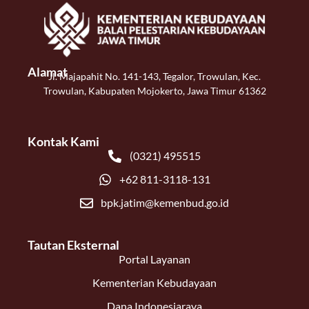
Alamat
Jl. Majapahit No. 141-143, Tegalor, Trowulan, Kec.
Trowulan, Kabupaten Mojokerto, Jawa Timur 61362
Kontak Kami
(0321) 495515
+62 811-3118-131
bpk.jatim@kemenbud.go.id
Tautan Eksternal
Portal Layanan
Kementerian Kebudayaan
Dana Indonesiaraya