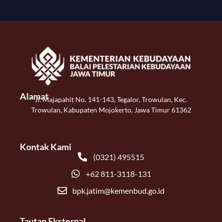
Alamat
Jl. Majapahit No. 141-143, Tegalor, Trowulan, Kec.
Trowulan, Kabupaten Mojokerto, Jawa Timur 61362
Kontak Kami
(0321) 495515
+62 811-3118-131
bpk.jatim@kemenbud.go.id
Tautan Eksternal