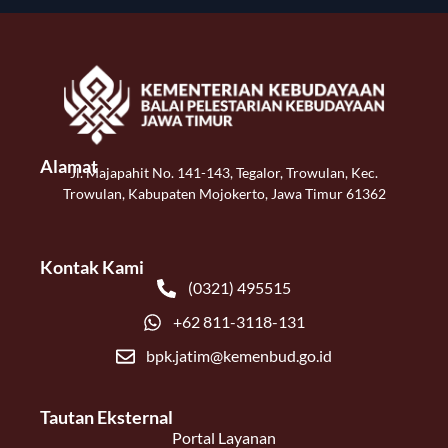
Alamat
Jl. Majapahit No. 141-143, Tegalor, Trowulan, Kec.
Trowulan, Kabupaten Mojokerto, Jawa Timur 61362
Kontak Kami
(0321) 495515
+62 811-3118-131
bpk.jatim@kemenbud.go.id
Tautan Eksternal
Portal Layanan