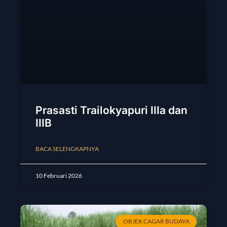
Prasasti Trailokyapuri IIIa dan
IIIB
BACA SELENGKAPNYA
10 Februari 2026
OBJEK CAGAR BUDAYA