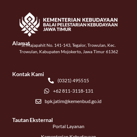
Alamat
Jl. Majapahit No. 141-143, Tegalor, Trowulan, Kec.
Trowulan, Kabupaten Mojokerto, Jawa Timur 61362
Kontak Kami
(0321) 495515
+62 811-3118-131
bpk.jatim@kemenbud.go.id
Tautan Eksternal
Portal Layanan
Kementerian Kebudayaan