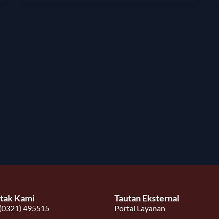
tak Kami
Tautan Eksternal
(0321) 495515
Portal Layanan