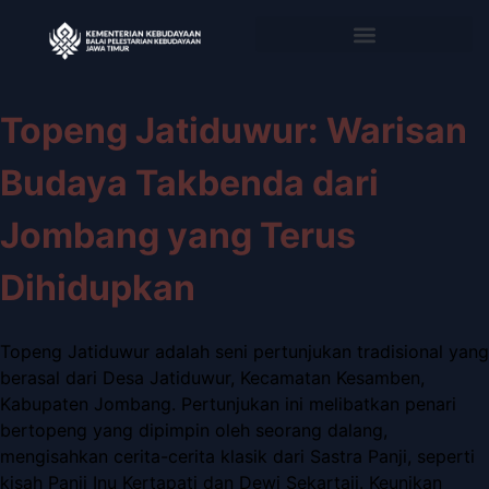
Topeng Jatiduwur: Warisan
Budaya Takbenda dari
Jombang yang Terus
Dihidupkan
Topeng Jatiduwur adalah seni pertunjukan tradisional yang
berasal dari Desa Jatiduwur, Kecamatan Kesamben,
Kabupaten Jombang. Pertunjukan ini melibatkan penari
bertopeng yang dipimpin oleh seorang dalang,
mengisahkan cerita-cerita klasik dari Sastra Panji, seperti
kisah Panji Inu Kertapati dan Dewi Sekartaji. Keunikan