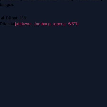
bangsa.
Dilihat:
136
Ditandai
jatiduwur
,
Jombang
,
topeng
,
WBTb