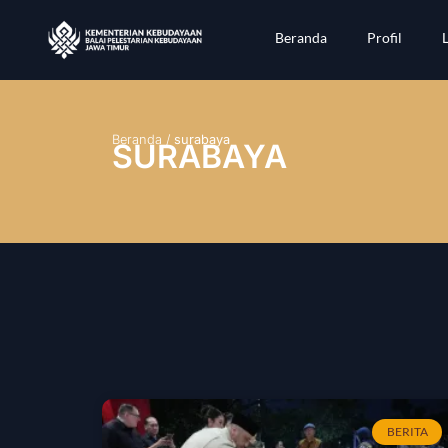
Beranda
Profil
Beranda
/
surabaya
SURABAYA
BERITA