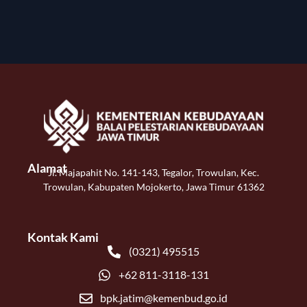
Alamat
Jl. Majapahit No. 141-143, Tegalor, Trowulan, Kec.
Trowulan, Kabupaten Mojokerto, Jawa Timur 61362
Kontak Kami
(0321) 495515
+62 811-3118-131
bpk.jatim@kemenbud.go.id