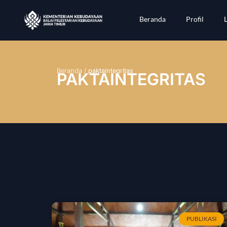
Beranda
Profil
Beranda
/
paktaintegritas
PAKTAINTEGRITAS
PUBLIKASI