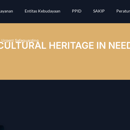
Layanan
Entitas Kebudayaan
PPID
SAKIP
Peratu
of Urgent Safeguarding
 CULTURAL HERITAGE IN NE