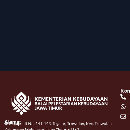
Kon
Alamat
Jl. Majapahit No. 141-143, Tegalor, Trowulan, Kec. Trowulan,
Kabupaten Mojokerto, Jawa Timur 61362