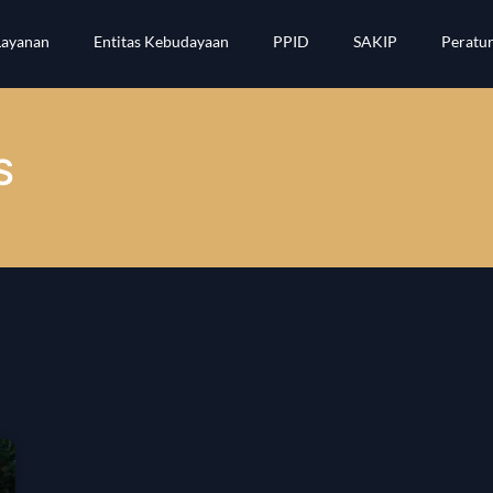
Layanan
Entitas Kebudayaan
PPID
SAKIP
Peratu
S