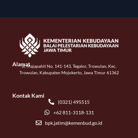
Alamat
Jl. Majapahit No. 141-143, Tegalor, Trowulan, Kec.
Trowulan, Kabupaten Mojokerto, Jawa Timur 61362
Kontak Kami
(0321) 495515
+62 811-3118-131
bpk.jatim@kemenbud.go.id