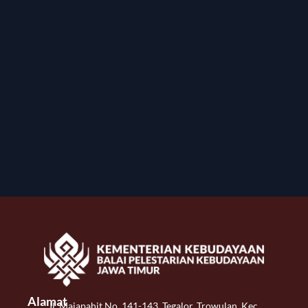
Alamat
Jl. Majapahit No. 141-143, Tegalor, Trowulan, Kec.