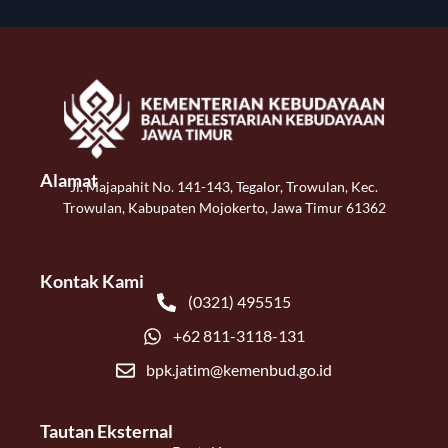
Alamat
Jl. Majapahit No. 141-143, Tegalor, Trowulan, Kec.
Trowulan, Kabupaten Mojokerto, Jawa Timur 61362
Kontak Kami
(0321) 495515
+62 811-3118-131
bpk.jatim@kemenbud.go.id
Tautan Eksternal